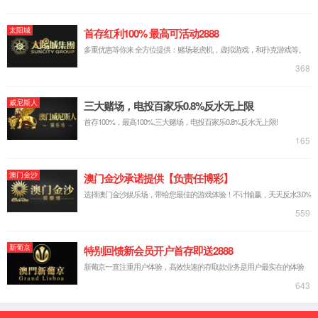
中文简体
русский