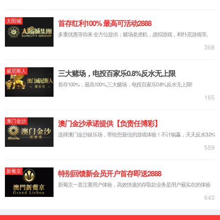
中文简体
русский