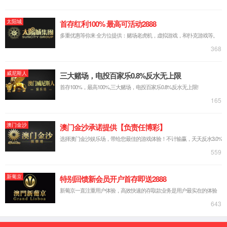
中文简体
русский