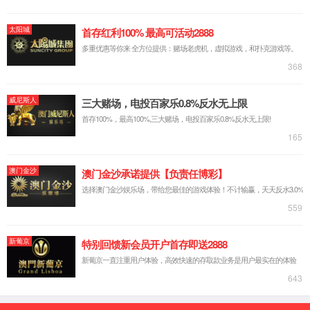
中文简体
русский