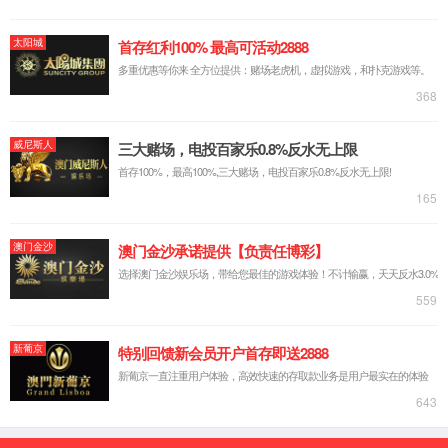
中文简体
русский