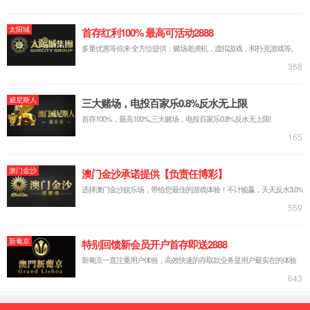
中文简体
русский