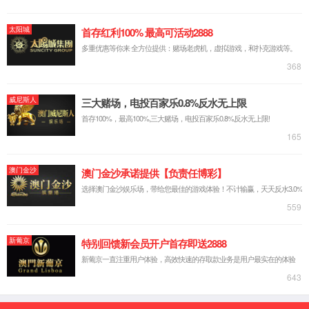
中文简体
русский