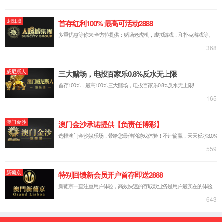
中文简体
русский