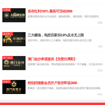
中文简体
русский