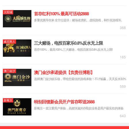
中文简体
русский