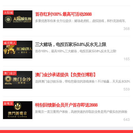
中文简体
русский