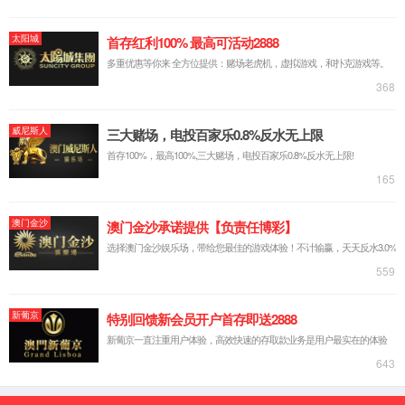
中文简体
русский